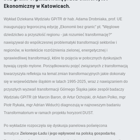
Ekonomiczny w Katowicach.
Wykład Dziekana Wydziału GPiTR dr hab. Adama Drobniaka, prof. UE
inaugurujący tegoroczną edycję „Ekonomii bez granic” pt. "Węglowe
dziedzictwo a przyszłość regionu - jak rozumieć transformację?"
nawiązywał do współczesnej problematyki transformacji sektorów i
regionów, w kontekście rozróżnienia zielonej, energetycznej i
sprawiedliwej transformacji, które to pojęcia w potocznych dyskusjach
bywają często mylone. Porządkowaniu pojęć związanych z transformacją
towarzyszyła refleksja na temat zmian transformacyjnych jakie dokonały
się w województwie śląskim w latach 1995-2025, wraz z nawiązaniem do
przyszłych wyzwań transformacji Górnego Śląska jakie zespół badaczy
Wydziału GPiTR (dr Marcin Baron, dr Artur Ochojski, dr Adam Polko, mgr
Piotr Rykała, mgr Adrian Widuch) diagnozują w najnowszym badaniu
Transformatorium w ramach projektu horyzont DUST.
Po wykładzie rozpoczęła się dyskusja panelowa poświęcona
tematyce
Zielonego Ładu i jego wpływowi na polską gospodarkę
.