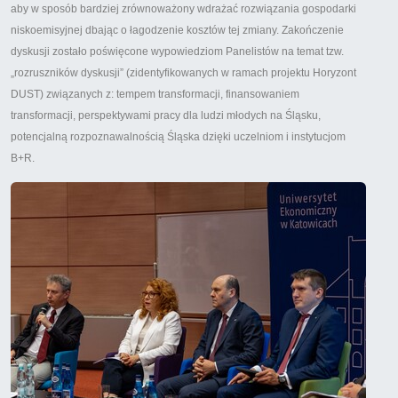
aby w sposób bardziej zrównoważony wdrażać rozwiązania gospodarki
niskoemisyjnej dbając o łagodzenie kosztów tej zmiany. Zakończenie
dyskusji zostało poświęcone wypowiedziom Panelistów na temat tzw.
„rozruszników dyskusji” (zidentyfikowanych w ramach projektu Horyzont
DUST) związanych z: tempem transformacji, finansowaniem
transformacji, perspektywami pracy dla ludzi młodych na Śląsku,
potencjalną rozpoznawalnością Śląska dzięki uczelniom i instytucjom
B+R.