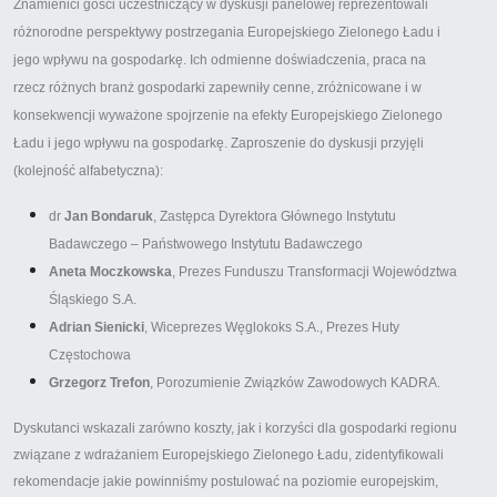
Znamienici gości uczestniczący w dyskusji panelowej reprezentowali
różnorodne perspektywy postrzegania Europejskiego Zielonego Ładu i
jego wpływu na gospodarkę. Ich odmienne doświadczenia, praca na
rzecz różnych branż gospodarki zapewniły cenne, zróżnicowane i w
konsekwencji wyważone spojrzenie na efekty Europejskiego Zielonego
Ładu i jego wpływu na gospodarkę. Zaproszenie do dyskusji przyjęli
(kolejność alfabetyczna):
dr
Jan Bondaruk
, Zastępca Dyrektora Głównego Instytutu
Badawczego – Państwowego Instytutu Badawczego
Aneta Moczkowska
, Prezes Funduszu Transformacji Województwa
Śląskiego S.A.
Adrian Sienicki
, Wiceprezes Węglokoks S.A., Prezes Huty
Częstochowa
Grzegorz Trefon
, Porozumienie Związków Zawodowych KADRA.
Dyskutanci wskazali zarówno koszty, jak i korzyści dla gospodarki regionu
związane z wdrażaniem Europejskiego Zielonego Ładu, zidentyfikowali
rekomendacje jakie powinniśmy postulować na poziomie europejskim,