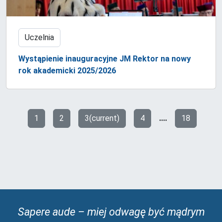
Uczelnia
Wystąpienie inauguracyjne JM Rektor na nowy
rok akademicki 2025/2026
1
2
3
(current)
4
....
18
Poprzednia strona
Nas
Sapere aude – miej odwagę być mądrym